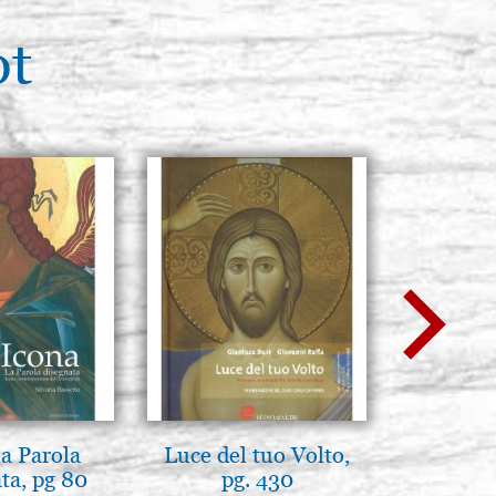
ot
la Parola
Luce del tuo Volto,
L'ikona
ta, pg 80
pg. 430
dell'In