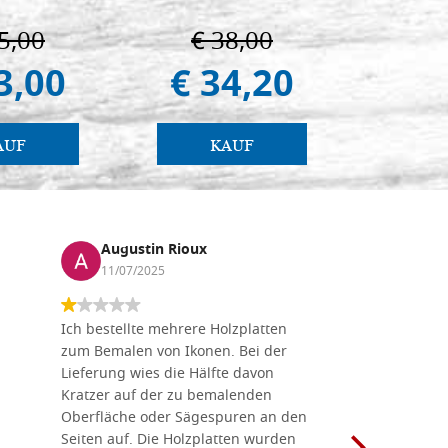
Giancarl
5,00
€ 38,00
€ 
3,00
€ 34,20
€ 
AUF
KAUF
Augustin Rioux
Marz
11/07/2025
01/07
Ich bestellte mehrere Holzplatten
Dieses Un
zum Bemalen von Ikonen. Bei der
seiner wun
Lieferung wies die Hälfte davon
Auswahl a
Kratzer auf der zu bemalenden
Besuch we
Oberfläche oder Sägespuren an den
Holzplatte
Seiten auf. Die Holzplatten wurden
Werkzeugen