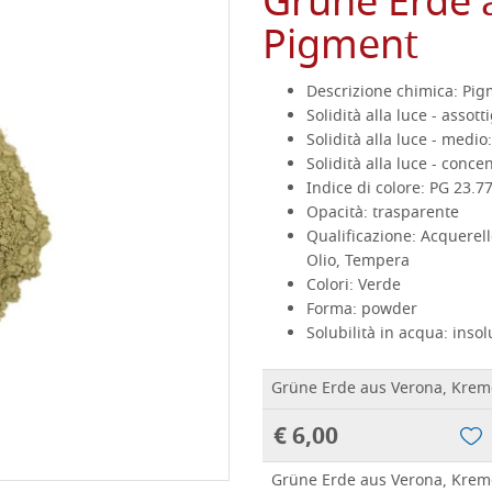
Grüne Erde 
Pigment
Descrizione chimica:
Pig
Solidità alla luce - assotti
Solidità alla luce - medio:
Solidità alla luce - conce
Indice di colore:
PG 23.7
Opacità:
trasparente
Qualificazione:
Acquerell
Olio, Tempera
Colori:
Verde
Forma:
powder
Solubilità in acqua:
insol
Grüne Erde aus Verona, Krem
€ 6,00
Grüne Erde aus Verona, Krem