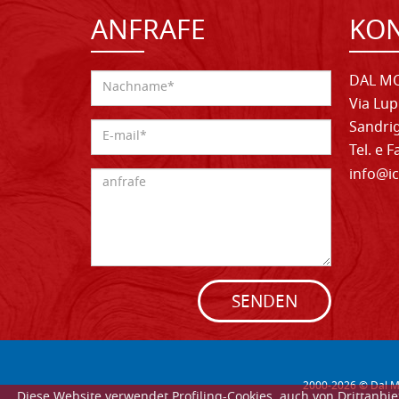
ANFRAFE
KO
DAL MO
Via Lup
Sandrig
Tel. e 
info@ic
SENDEN
2000-
2026
© Dal Mo
Diese Website verwendet Profiling-Cookies, auch von Drittanb