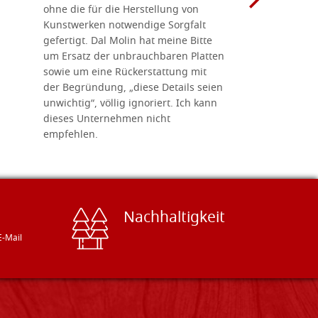
ohne die für die Herstellung von
man alles,
Kunstwerken notwendige Sorgfalt
Ikonenher
gefertigt. Dal Molin hat meine Bitte
benötigt.
um Ersatz der unbrauchbaren Platten
bemalten 
sowie um eine Rückerstattung mit
das Unter
der Begründung, „diese Details seien
diesem The
unwichtig“, völlig ignoriert. Ich kann
sind freun
dieses Unternehmen nicht
geben gern
empfehlen.
Besuch loh
Nachhaltigkeit
E-Mail