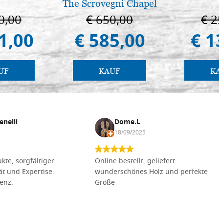
The Scrovegni Chapel
in Padua
0,00
€ 650,00
€ 2
1,00
€ 585,00
€ 1
UF
KAUF
K
enelli
Dome.L
18/09/2025
kte, sorgfältiger
Online bestellt, geliefert:
tät und Expertise.
wunderschönes Holz und perfekte
lenz.
Größe