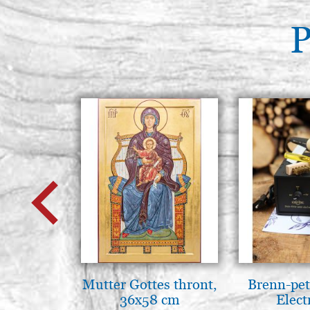
P
Mutter Gottes thront,
Brenn-pet
36x58 cm
Elect