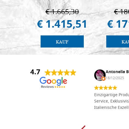
€ 1.665,30
€ 18
€ 1.415,51
€ 17
KAUF
KA
4.7
Anna Maria Negri
Antonella B
17/02/2025
18/12/2025
Die Massivholzbretter aus
Einzigartige Produ
Lindenholz, die ich online im gut
Service, Exklusivi
sortierten Tischlereigeschäft Dal
Italienische Exzel
Molin zum Schnitzen bestellt habe,
sind preiswert und in vielen Größen
erhältlich. Die Produkte waren zudem