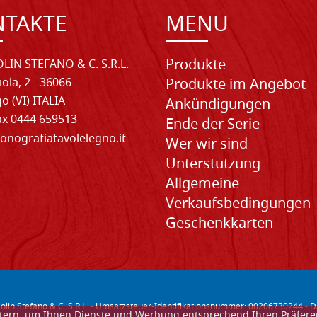
NTAKTE
MENU
Produkte
LIN STEFANO & C. S.R.L.
iola, 2 - 36066
Produkte im Angebot
o (VI) ITALIA
Ankündigungen
Fax 0444 659513
Ende der Serie
onografiatavolelegno.it
Wer wir sind
Unterstutzung
Allgemeine
Verkaufsbedingungen
Geschenkkarten
lin Stefano & C. S.R.L. - Umsatzsteuer-Identifikationsnummer: 00206730244 -
D
ietern, um Ihnen Dienste und Werbung entsprechend Ihren Präfer