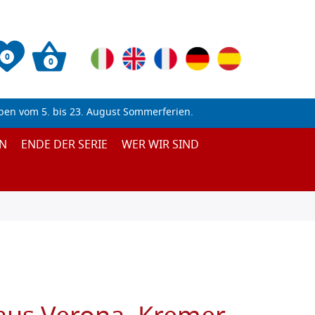
0
0
ben vom 5. bis 23. August Sommerferien.
N
ENDE DER SERIE
WER WIR SIND