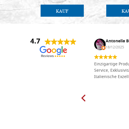
KAUF
KA
4.7
Anna Maria Negri
Antonella B
17/02/2025
18/12/2025
Die Massivholzbretter aus
Einzigartige Produ
Lindenholz, die ich online im gut
Service, Exklusivi
sortierten Tischlereigeschäft Dal
Italienische Exzel
Molin zum Schnitzen bestellt habe,
sind preiswert und in vielen Größen
erhältlich. Die Produkte waren zudem
sorgfältig verpackt und wurden
pünktlich geliefert. Herzlichen
Glückwunsch!