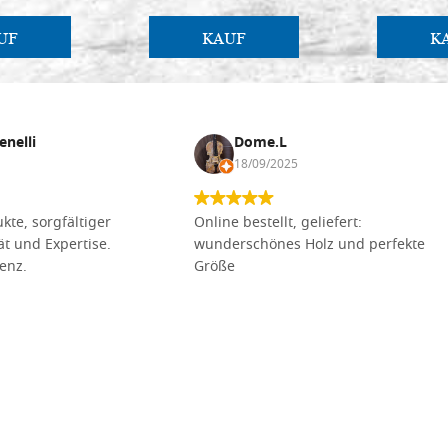
UF
KAUF
K
enelli
Dome.L
18/09/2025
kte, sorgfältiger
Online bestellt, geliefert:
tät und Expertise.
wunderschönes Holz und perfekte
lenz.
Größe