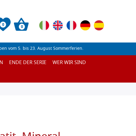
0
0
ben vom 5. bis 23. August Sommerferien.
N
ENDE DER SERIE
WER WIR SIND