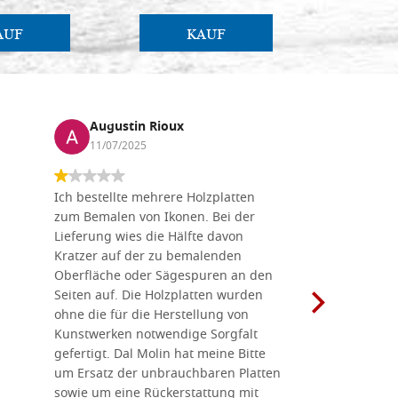
AUF
KAUF
Augustin Rioux
Marz
11/07/2025
01/07
Ich bestellte mehrere Holzplatten
Dieses Un
zum Bemalen von Ikonen. Bei der
seiner wun
Lieferung wies die Hälfte davon
Auswahl a
Kratzer auf der zu bemalenden
Besuch we
Oberfläche oder Sägespuren an den
Holzplatte
Seiten auf. Die Holzplatten wurden
Werkzeugen
ohne die für die Herstellung von
man alles,
Kunstwerken notwendige Sorgfalt
Ikonenher
gefertigt. Dal Molin hat meine Bitte
benötigt.
um Ersatz der unbrauchbaren Platten
bemalten 
sowie um eine Rückerstattung mit
das Unter