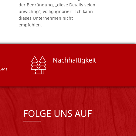
der Begründung, „diese Details seien
diesem The
unwichtig“, völlig ignoriert. Ich kann
sind freun
dieses Unternehmen nicht
geben gern
empfehlen.
Besuch loh
Nachhaltigkeit
E-Mail
FOLGE UNS AUF