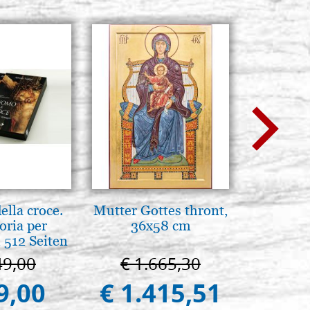
lla croce.
Mutter Gottes thront,
Il Duom
oria per
36x58 cm
The Cathe
 512 Seiten
49,00
€ 1.665,30
€ 1
9,00
€ 1.415,51
€ 9