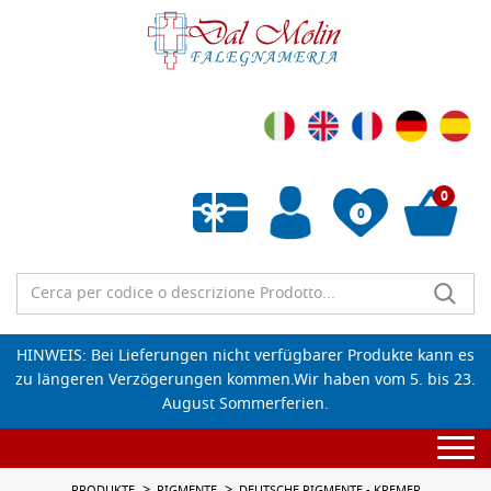
0
0
Wunschliste leeren
HINWEIS: Bei Lieferungen nicht verfügbarer Produkte kann es
zu längeren Verzögerungen kommen.Wir haben vom 5. bis 23.
August Sommerferien.
Togg
navi