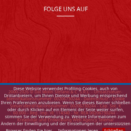
FOLGE UNS AUF
Diese Website verwendet Profiling-Cookies, auch von
2000-
2026
© Dal Molin Stefano & C. S.R.L. - Umsatzsteuer-
Drittanbietern, um Ihnen Dienste und Werbung entsprechend
Identifikationsnummer: 00206730244 -
Datenschutz
-
Cookie
Ihren Präferenzen anzubieten. Wenn Sie dieses Banner schließen
Steueridentifikationsnummer: 00206730244 - Cap. Soc. €
oder durch Klicken auf ein Element der Seite weiter surfen,
60.000 - Reg. imp. VI: 114340 - Nr. REA 00206730244 -
stimmen Sie der Verwendung zu. Weitere Informationen zum
Kreativitat und Entwicklung Web Agency Telemar
Ändern der Einwilligung und der Einstellungen der unterstützten