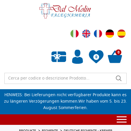
0
0
Wunschliste leeren
HINWEIS: Bei Lieferungen nicht verfügbarer Produkte kann es
zu längeren Verzögerungen kommen.Wir haben vom 5. bis 23.
August Sommerferien.
Togg
navi