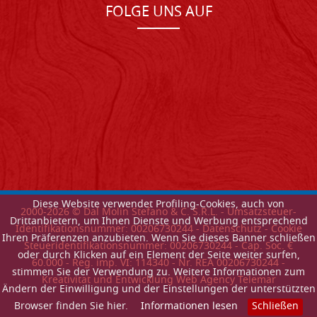
FOLGE UNS AUF
Diese Website verwendet Profiling-Cookies, auch von
2000-
2026
© Dal Molin Stefano & C. S.R.L. - Umsatzsteuer-
Drittanbietern, um Ihnen Dienste und Werbung entsprechend
Identifikationsnummer: 00206730244 -
Datenschutz
-
Cookie
Ihren Präferenzen anzubieten. Wenn Sie dieses Banner schließen
Steueridentifikationsnummer: 00206730244 - Cap. Soc. €
oder durch Klicken auf ein Element der Seite weiter surfen,
60.000 - Reg. imp. VI: 114340 - Nr. REA 00206730244 -
stimmen Sie der Verwendung zu. Weitere Informationen zum
Kreativitat und Entwicklung Web Agency Telemar
Ändern der Einwilligung und der Einstellungen der unterstützten
Browser finden Sie hier.
Informationen lesen
Schließen