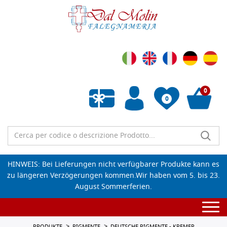
0
0
Wunschliste leeren
HINWEIS: Bei Lieferungen nicht verfügbarer Produkte kann es
zu längeren Verzögerungen kommen.Wir haben vom 5. bis 23.
August Sommerferien.
Togg
navi