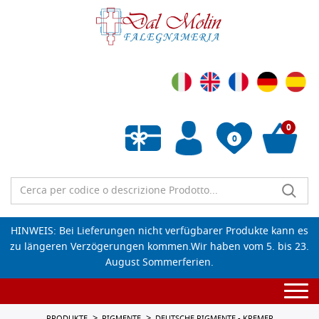
0
0
Wunschliste leeren
HINWEIS: Bei Lieferungen nicht verfügbarer Produkte kann es
zu längeren Verzögerungen kommen.Wir haben vom 5. bis 23.
August Sommerferien.
Togg
navi