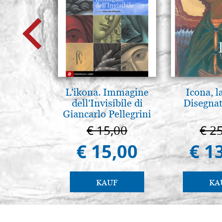
L'ikona. Immagine
Icona, l
dell'Invisibile di
Disegnat
Giancarlo Pellegrini
€ 15,00
€ 2
€ 15,00
€ 1
KAUF
KA