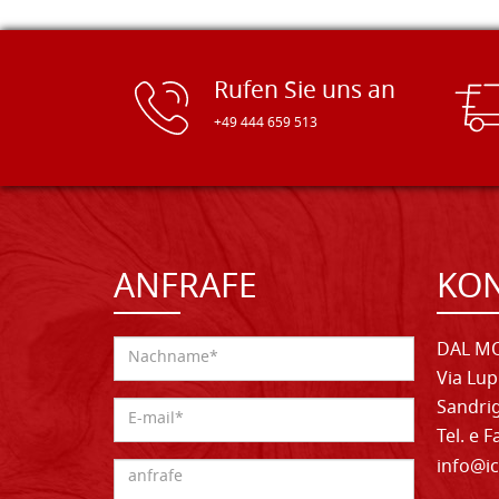
Rufen Sie uns an
+49 444 659 513
ANFRAFE
KO
DAL MO
Via Lup
Sandrig
Tel. e 
info@ic