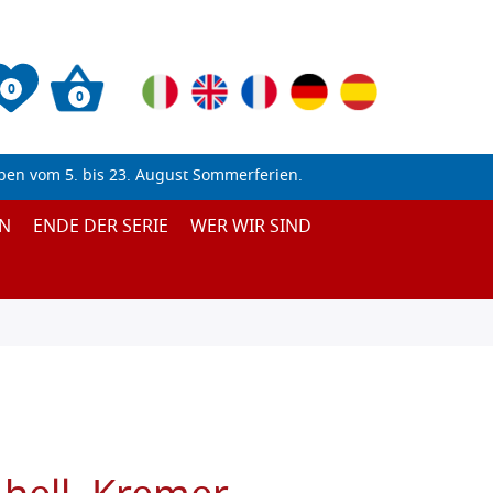
0
0
ben vom 5. bis 23. August Sommerferien.
N
ENDE DER SERIE
WER WIR SIND