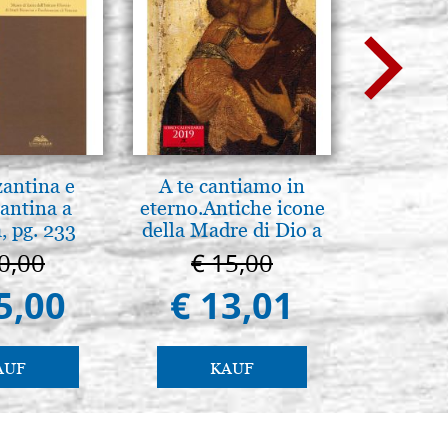
zantina e
A te cantiamo in
Eleganter
antina a
eterno.Antiche icone
Ikone, b
, pg. 233
della Madre di Dio a
F
Vladimir e Suzdal
0,00
€ 15,00
€ 
(libro-cal. 2019)
5,00
€ 13,01
€ 
AUF
KAUF