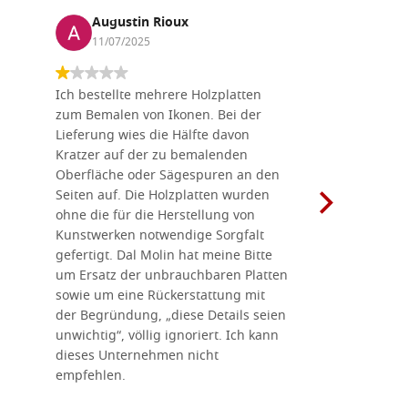
Augustin Rioux
Marz
11/07/2025
01/07
Ich bestellte mehrere Holzplatten
Dieses Un
zum Bemalen von Ikonen. Bei der
seiner wun
Lieferung wies die Hälfte davon
Auswahl a
Kratzer auf der zu bemalenden
Besuch we
Oberfläche oder Sägespuren an den
Holzplatte
Seiten auf. Die Holzplatten wurden
Werkzeugen
ohne die für die Herstellung von
man alles,
Kunstwerken notwendige Sorgfalt
Ikonenher
gefertigt. Dal Molin hat meine Bitte
benötigt.
um Ersatz der unbrauchbaren Platten
bemalten 
sowie um eine Rückerstattung mit
das Unter
der Begründung, „diese Details seien
diesem The
unwichtig“, völlig ignoriert. Ich kann
sind freun
dieses Unternehmen nicht
geben gern
empfehlen.
Besuch loh