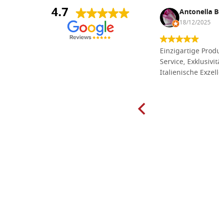
4.7
Anna Maria Negri
Antonella B
17/02/2025
18/12/2025
Die Massivholzbretter aus
Einzigartige Produ
Lindenholz, die ich online im gut
Service, Exklusivi
sortierten Tischlereigeschäft Dal
Italienische Exzel
Molin zum Schnitzen bestellt habe,
sind preiswert und in vielen Größen
erhältlich. Die Produkte waren zudem
sorgfältig verpackt und wurden
pünktlich geliefert. Herzlichen
Glückwunsch!