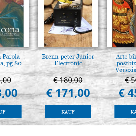
a Parola
Brenn-peter Junior
Arte bi
a, pg 80
Electronic
postbiz
Venezia
5,00
€ 180,00
€ 5
3,00
€ 171,00
€ 4
UF
KAUF
K