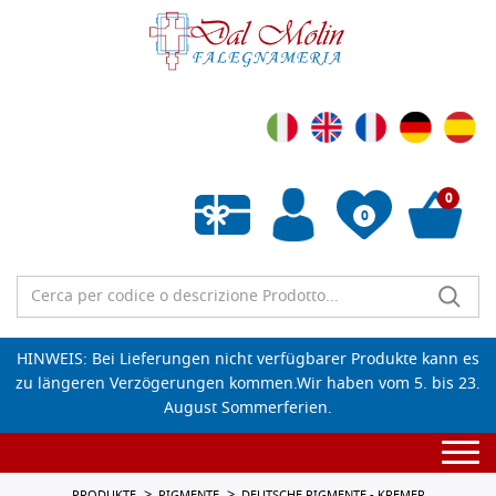
0
0
Wunschliste leeren
HINWEIS: Bei Lieferungen nicht verfügbarer Produkte kann es
zu längeren Verzögerungen kommen.Wir haben vom 5. bis 23.
August Sommerferien.
Togg
navi