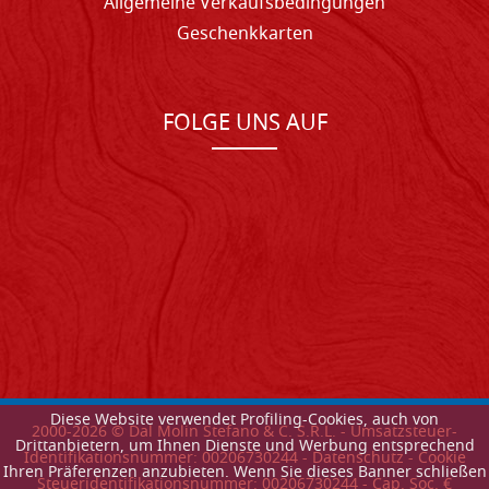
Allgemeine Verkaufsbedingungen
Geschenkkarten
FOLGE UNS AUF
Diese Website verwendet Profiling-Cookies, auch von
2000-
2026
© Dal Molin Stefano & C. S.R.L. - Umsatzsteuer-
Drittanbietern, um Ihnen Dienste und Werbung entsprechend
Identifikationsnummer: 00206730244 -
Datenschutz
-
Cookie
Ihren Präferenzen anzubieten. Wenn Sie dieses Banner schließen
Steueridentifikationsnummer: 00206730244 - Cap. Soc. €