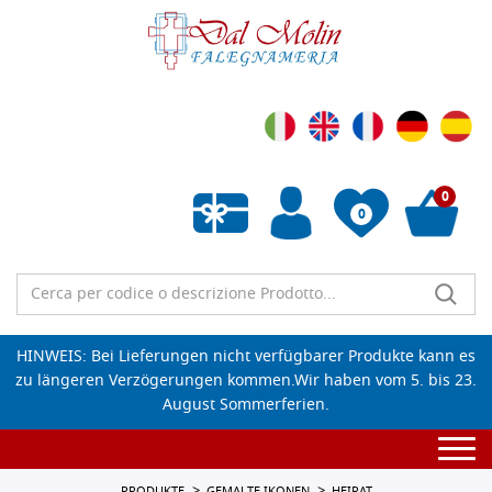
0
0
Wunschliste leeren
HINWEIS: Bei Lieferungen nicht verfügbarer Produkte kann es
zu längeren Verzögerungen kommen.Wir haben vom 5. bis 23.
August Sommerferien.
Togg
navi