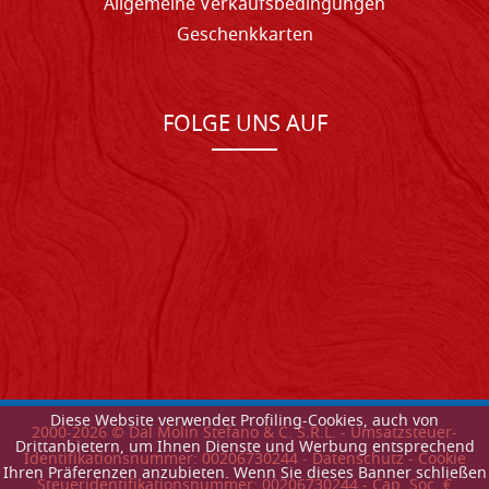
Allgemeine Verkaufsbedingungen
Geschenkkarten
FOLGE UNS AUF
Diese Website verwendet Profiling-Cookies, auch von
2000-
2026
© Dal Molin Stefano & C. S.R.L. - Umsatzsteuer-
Drittanbietern, um Ihnen Dienste und Werbung entsprechend
Identifikationsnummer: 00206730244 -
Datenschutz
-
Cookie
Ihren Präferenzen anzubieten. Wenn Sie dieses Banner schließen
Steueridentifikationsnummer: 00206730244 - Cap. Soc. €