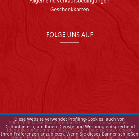
Allgemeine Verkaufsbedingungen
Geschenkkarten
FOLGE UNS AUF
Diese Website verwendet Profiling-Cookies, auch von
2000-
2026
© Dal Molin Stefano & C. S.R.L. - Umsatzsteuer-
Drittanbietern, um Ihnen Dienste und Werbung entsprechend
Identifikationsnummer: 00206730244 -
Datenschutz
-
Cookie
Ihren Präferenzen anzubieten. Wenn Sie dieses Banner schließen
Steueridentifikationsnummer: 00206730244 - Cap. Soc. €