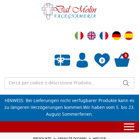
0
0
Wunschliste leeren
HINWEIS: Bei Lieferungen nicht verfügbarer Produkte kann es
zu längeren Verzögerungen kommen.Wir haben vom 5. bis 23.
August Sommerferien.
Togg
navi