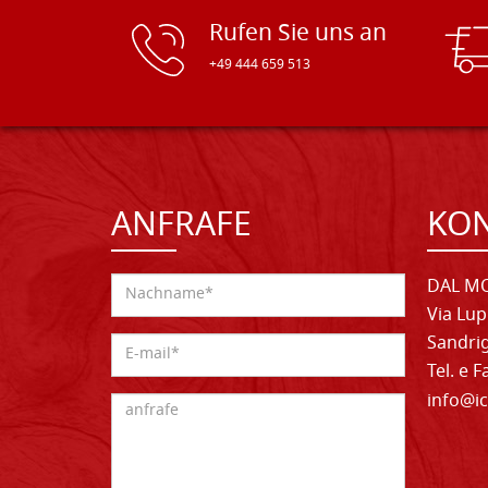
Rufen Sie uns an
+49 444 659 513
ANFRAFE
KO
DAL MO
Via Lup
Sandrig
Tel. e 
info@ic