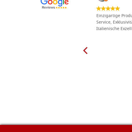
Die Massivholzbretter aus
Einzigartige Produ
Lindenholz, die ich online im gut
Service, Exklusivi
sortierten Tischlereigeschäft Dal
Italienische Exzel
Molin zum Schnitzen bestellt habe,
sind preiswert und in vielen Größen
erhältlich. Die Produkte waren zudem
sorgfältig verpackt und wurden
pünktlich geliefert. Herzlichen
Glückwunsch!