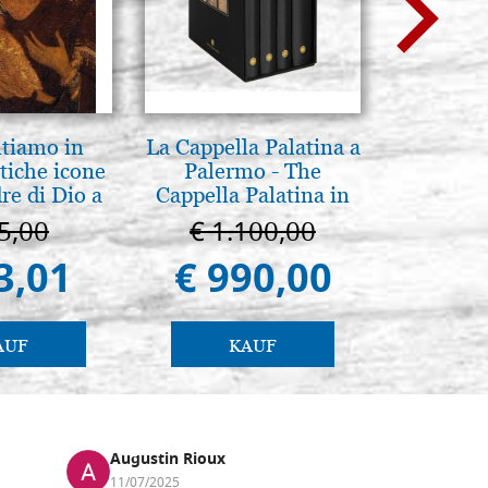
ntiamo in
La Cappella Palatina a
Mutter
tiche icone
Palermo - The
Zärtli
re di Dio a
Cappella Palatina in
Nowgoro
 e Suzdal
Palermo
5,00
€ 1.100,00
€ 4
al. 2019)
3,01
€ 990,00
€ 4
AUF
KAUF
Augustin Rioux
Marz
11/07/2025
01/07