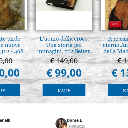
nte tardo
L'uomo della croce.
A te ca
 le nuove
Una storia per
eterno.An
312 - 468
immagini, 512 Seiten
della Mad
Vladimir
0,00
€ 149,00
€ 1
(libro-c
0,00
€ 99,00
€ 1
UF
KAUF
K
enelli
Dome.L
18/09/2025