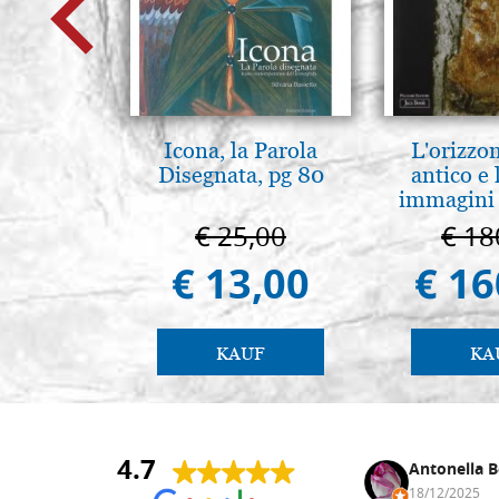
Icona, la Parola
L'orizzo
Disegnata, pg 80
antico e
immagini 
€ 25,00
€ 18
€ 13,00
€ 16
KAUF
KA
4.7
Anna Maria Negri
Antonella B
17/02/2025
18/12/2025