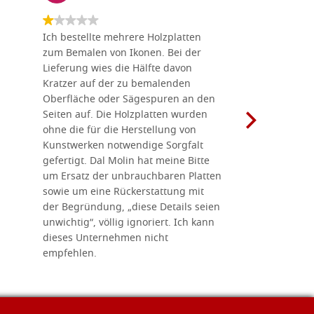
Ich bestellte mehrere Holzplatten
Dieses Un
zum Bemalen von Ikonen. Bei der
seiner wun
Lieferung wies die Hälfte davon
Auswahl a
Kratzer auf der zu bemalenden
Besuch we
Oberfläche oder Sägespuren an den
Holzplatte
Seiten auf. Die Holzplatten wurden
Werkzeugen
ohne die für die Herstellung von
man alles,
Kunstwerken notwendige Sorgfalt
Ikonenher
gefertigt. Dal Molin hat meine Bitte
benötigt.
um Ersatz der unbrauchbaren Platten
bemalten 
sowie um eine Rückerstattung mit
das Unter
der Begründung, „diese Details seien
diesem The
unwichtig“, völlig ignoriert. Ich kann
sind freun
dieses Unternehmen nicht
geben gern
empfehlen.
Besuch loh