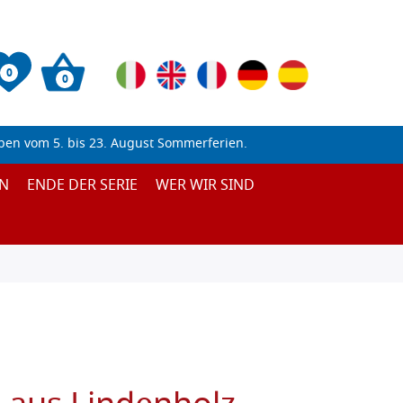
0
0
ben vom 5. bis 23. August Sommerferien.
N
ENDE DER SERIE
WER WIR SIND