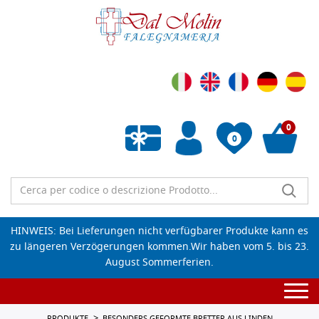
0
0
Wunschliste leeren
HINWEIS: Bei Lieferungen nicht verfügbarer Produkte kann es
zu längeren Verzögerungen kommen.Wir haben vom 5. bis 23.
August Sommerferien.
Togg
navi