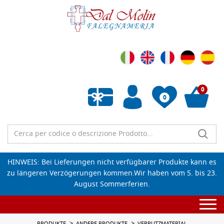
0
0
Wunschliste leeren
HINWEIS: Bei Lieferungen nicht verfügbarer Produkte kann es
zu längeren Verzögerungen kommen.Wir haben vom 5. bis 23.
August Sommerferien.
Togg
navi