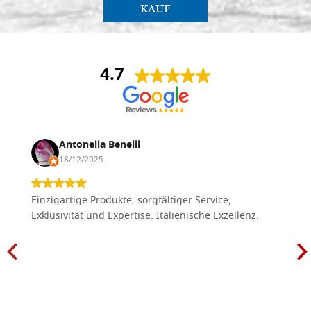
Serie 270 Smirdex, 4000 (50 Blatt,
50SMIRDEX4000
KAUF
23x28cm)
€ 48,00
ACQUISTA
4.7
Wasserdichtes Schleifpapier der
Auf Lager: 2 - COD.
Serie 270 Smirdex, 5000 (50 Blatt,
50SMIRDEX5000
23x28cm)
€ 48,00
ACQUISTA
Antonella Benelli
18/12/2025
Einzigartige Produkte, sorgfältiger Service,
Exklusivität und Expertise. Italienische Exzellenz.