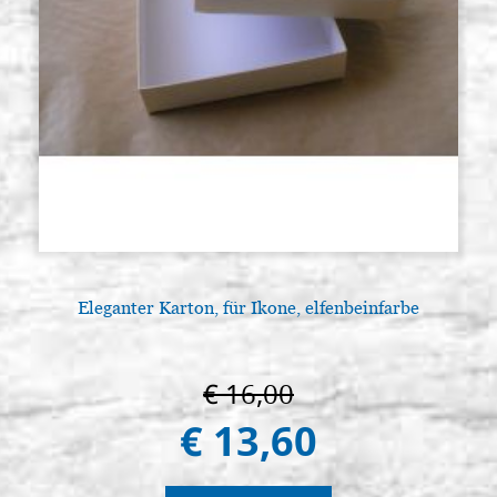
€ 48,00
ACQUISTA
Wasserdichtes Schleifpapier der
Auf Lager: 2 - COD.
Serie 270 Smirdex, 1500 (50 Blatt,
50SMIRDEX1500
23x28cm)
€ 48,00
ACQUISTA
Wasserdichtes Schleifpapier der
Auf Lager: 2 - COD.
Serie 270 Smirdex, 2000 (50 Blatt,
50SMIRDEX2000
23x28cm)
€ 48,00
ACQUISTA
Eleganter Karton, für Ikone, elfenbeinfarbe
Wasserdichtes Schleifpapier der
Auf Lager: 2 - COD.
Serie 270 Smirdex, 3000 (50 Blatt,
50SMIRDEX3000
23x28cm)
€ 16,00
€ 13,60
€ 48,00
ACQUISTA
Wasserdichtes Schleifpapier der
Auf Lager: 2 - COD.