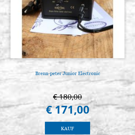
Brenn-peter Junior Electronic
A
€ 180,00
€ 171,00
KAUF