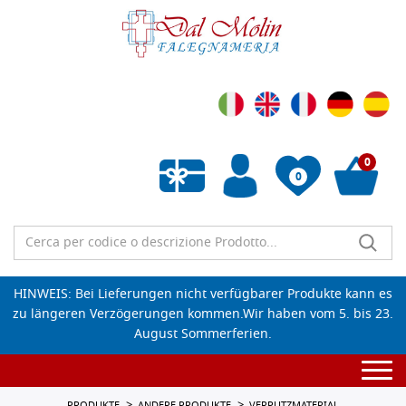
0
0
Wunschliste leeren
HINWEIS: Bei Lieferungen nicht verfügbarer Produkte kann es
zu längeren Verzögerungen kommen.Wir haben vom 5. bis 23.
August Sommerferien.
Togg
navi