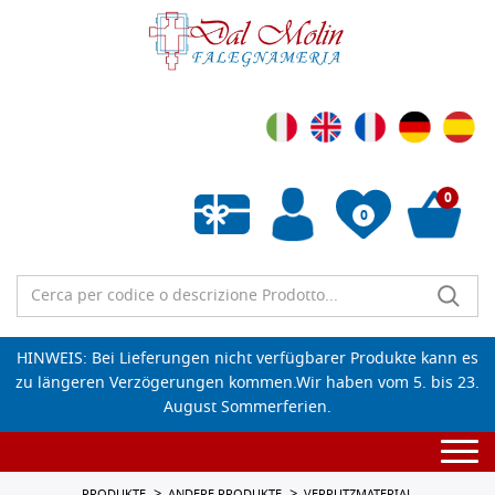
0
0
Wunschliste leeren
HINWEIS: Bei Lieferungen nicht verfügbarer Produkte kann es
zu längeren Verzögerungen kommen.Wir haben vom 5. bis 23.
August Sommerferien.
Togg
navi