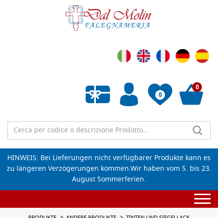
0
0
Wunschliste leeren
HINWEIS: Bei Lieferungen nicht verfügbarer Produkte kann es
zu längeren Verzögerungen kommen.Wir haben vom 5. bis 23.
August Sommerferien.
Togg
navi