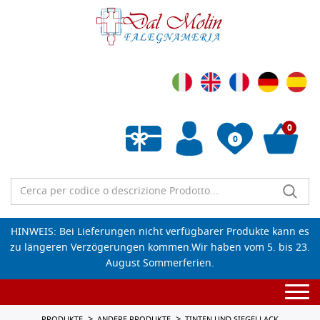
0
0
Wunschliste leeren
HINWEIS: Bei Lieferungen nicht verfügbarer Produkte kann es
zu längeren Verzögerungen kommen.Wir haben vom 5. bis 23.
August Sommerferien.
Togg
navi