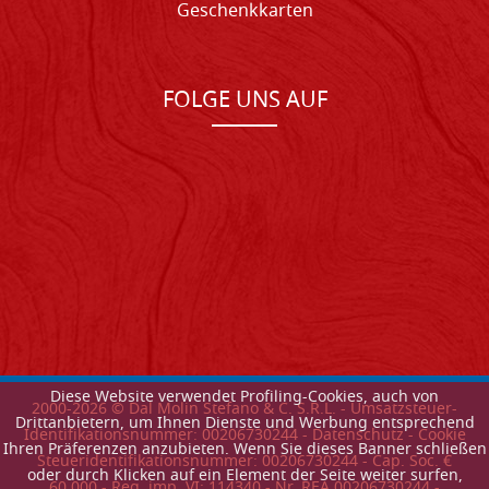
Geschenkkarten
FOLGE UNS AUF
Diese Website verwendet Profiling-Cookies, auch von
2000-
2026
© Dal Molin Stefano & C. S.R.L. - Umsatzsteuer-
Drittanbietern, um Ihnen Dienste und Werbung entsprechend
Identifikationsnummer: 00206730244 -
Datenschutz
-
Cookie
Ihren Präferenzen anzubieten. Wenn Sie dieses Banner schließen
Steueridentifikationsnummer: 00206730244 - Cap. Soc. €
oder durch Klicken auf ein Element der Seite weiter surfen,
60.000 - Reg. imp. VI: 114340 - Nr. REA 00206730244 -