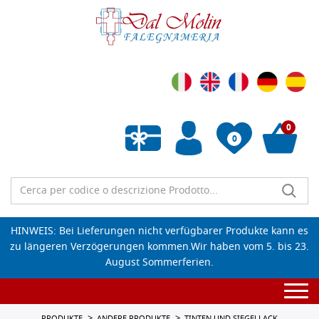
0
0
Wunschliste leeren
HINWEIS: Bei Lieferungen nicht verfügbarer Produkte kann es
zu längeren Verzögerungen kommen.Wir haben vom 5. bis 23.
August Sommerferien.
Togg
navi