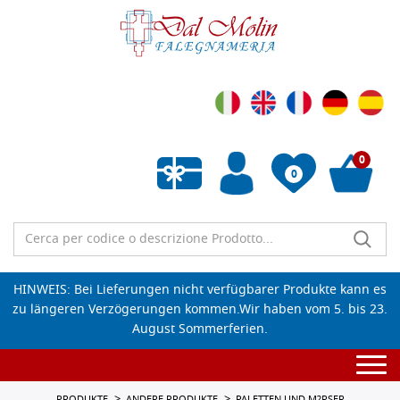
0
0
Wunschliste leeren
HINWEIS: Bei Lieferungen nicht verfügbarer Produkte kann es
zu längeren Verzögerungen kommen.Wir haben vom 5. bis 23.
August Sommerferien.
Togg
navi