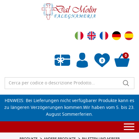
0
0
Wunschliste leeren
HINWEIS: Bei Lieferungen nicht verfügbarer Produkte kann es
zu längeren Verzögerungen kommen.Wir haben vom 5. bis 23.
August Sommerferien.
Togg
navi