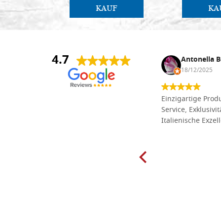
KAUF
KA
4.7
Anna Maria Negri
Antonella B
17/02/2025
18/12/2025
Die Massivholzbretter aus
Einzigartige Produ
Lindenholz, die ich online im gut
Service, Exklusivi
sortierten Tischlereigeschäft Dal
Italienische Exzel
Molin zum Schnitzen bestellt habe,
sind preiswert und in vielen Größen
erhältlich. Die Produkte waren zudem
sorgfältig verpackt und wurden
pünktlich geliefert. Herzlichen
Glückwunsch!