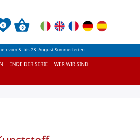
0
0
ben vom 5. bis 23. August Sommerferien.
N
ENDE DER SERIE
WER WIR SIND