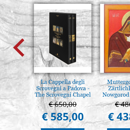
La Cappella degli
Muttergo
Scrovegni a Padova -
Zärtlich
The Scrovegni Chapel
Nowgorod
in Padua
€ 650,00
€ 48
€ 585,00
€ 43