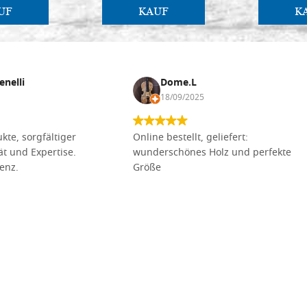
UF
KAUF
K
enelli
Dome.L
18/09/2025
kte, sorgfältiger
Online bestellt, geliefert:
tät und Expertise.
wunderschönes Holz und perfekte
lenz.
Größe