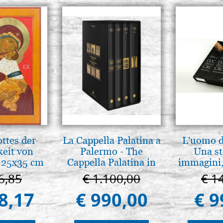
ttes der
La Cappella Palatina a
L'uomo de
keit von
Palermo - The
Una st
 25x35 cm
Cappella Palatina in
immagini,
Palermo
6,85
€ 1.100,00
€ 1
8,17
€ 990,00
€ 9