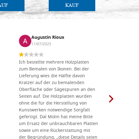
AUF
KAUF
Augustin Rioux
Marz
11/07/2025
01/07
Ich bestellte mehrere Holzplatten
Dieses Un
zum Bemalen von Ikonen. Bei der
seiner wun
Lieferung wies die Hälfte davon
Auswahl a
Kratzer auf der zu bemalenden
Besuch we
Oberfläche oder Sägespuren an den
Holzplatte
Seiten auf. Die Holzplatten wurden
Werkzeugen
ohne die für die Herstellung von
man alles,
Kunstwerken notwendige Sorgfalt
Ikonenher
gefertigt. Dal Molin hat meine Bitte
benötigt.
um Ersatz der unbrauchbaren Platten
bemalten 
sowie um eine Rückerstattung mit
das Unter
der Begründung, „diese Details seien
diesem The