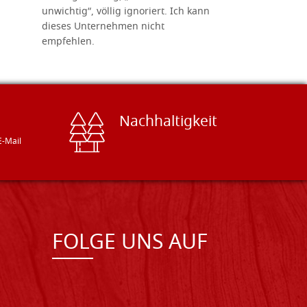
unwichtig“, völlig ignoriert. Ich kann
sind freun
dieses Unternehmen nicht
geben gern
empfehlen.
Besuch loh
Nachhaltigkeit
E-Mail
FOLGE UNS AUF