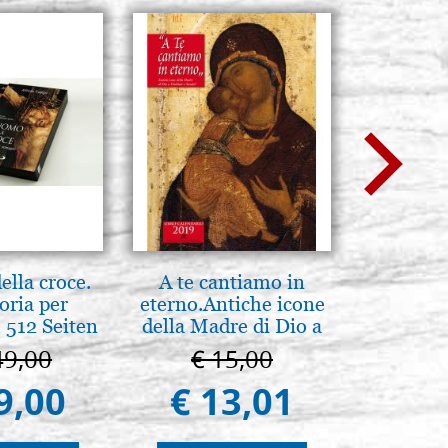
lla croce.
A te cantiamo in
L'ikona
oria per
eterno.Antiche icone
dell'In
 512 Seiten
della Madre di Dio a
Giancarl
Vladimir e Suzdal
49,00
€ 15,00
€ 
(libro-cal. 2019)
9,00
€ 13,01
€ 