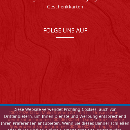
Geschenkkarten
FOLGE UNS AUF
Diese Website verwendet Profiling-Cookies, auch von
2000-
2026
© Dal Molin Stefano & C. S.R.L. - Umsatzsteuer-
Drittanbietern, um Ihnen Dienste und Werbung entsprechend
Identifikationsnummer: 00206730244 -
Datenschutz
-
Cookie
Ihren Präferenzen anzubieten. Wenn Sie dieses Banner schließen
Steueridentifikationsnummer: 00206730244 - Cap. Soc. €