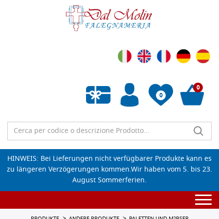
0
0
Wunschliste leeren
HINWEIS: Bei Lieferungen nicht verfügbarer Produkte kann es
zu längeren Verzögerungen kommen.Wir haben vom 5. bis 23.
August Sommerferien.
Togg
navi