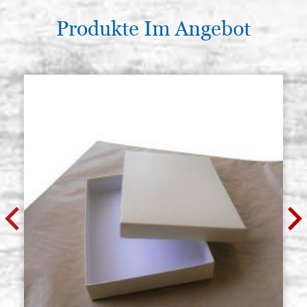
€ 6,00
ACQUISTA
Produkte Im Angebot
Kaseinfarbe, Dunkelblau, 50 ml
Auf Lager: 8 - COD.
Kolner
V1004
€ 6,00
ACQUISTA
Kaseinfarbe, Braun, 50 ml Kolner
Auf Lager: 14 - COD.
V1005
€ 6,00
ACQUISTA
Kaseinfarbe, schwarz, 50 ml
Auf Lager: 9 - COD.
Kolner
V1007
€ 6,00
ACQUISTA
Kaseinfarbe, dunkelgrün, 50 ml
Auf Lager: 11 - COD.
Kolner
V1008
€ 6,00
ACQUISTA