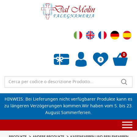
0
0
Wunschliste leeren
HINWEIS: Bei Lieferungen nicht verfügbarer Produkte kann es
zu längeren Verzögerungen kommen.Wir haben vom 5. bis 23.
August Sommerferien.
Togg
navi