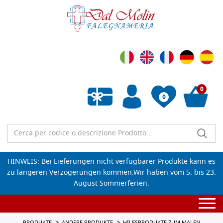
0
0
Wunschliste leeren
HINWEIS: Bei Lieferungen nicht verfügbarer Produkte kann es
zu längeren Verzögerungen kommen.Wir haben vom 5. bis 23.
August Sommerferien.
Togg
navi