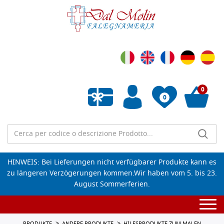
0
0
Wunschliste leeren
HINWEIS: Bei Lieferungen nicht verfügbarer Produkte kann es
zu längeren Verzögerungen kommen.Wir haben vom 5. bis 23.
August Sommerferien.
Togg
navi