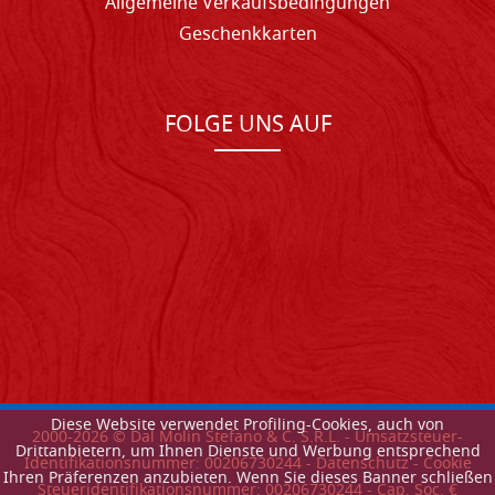
Allgemeine Verkaufsbedingungen
Geschenkkarten
FOLGE UNS AUF
Diese Website verwendet Profiling-Cookies, auch von
2000-
2026
© Dal Molin Stefano & C. S.R.L. - Umsatzsteuer-
Drittanbietern, um Ihnen Dienste und Werbung entsprechend
Identifikationsnummer: 00206730244 -
Datenschutz
-
Cookie
Ihren Präferenzen anzubieten. Wenn Sie dieses Banner schließen
Steueridentifikationsnummer: 00206730244 - Cap. Soc. €