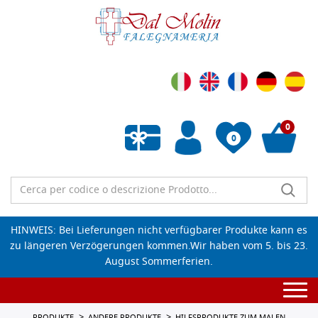
0
0
Wunschliste leeren
HINWEIS: Bei Lieferungen nicht verfügbarer Produkte kann es
zu längeren Verzögerungen kommen.Wir haben vom 5. bis 23.
August Sommerferien.
Togg
navi