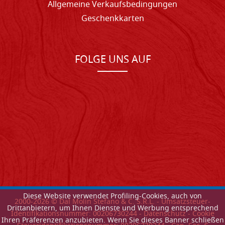
Allgemeine Verkaufsbedingungen
Geschenkkarten
FOLGE UNS AUF
Diese Website verwendet Profiling-Cookies, auch von
2000-
2026
© Dal Molin Stefano & C. S.R.L. - Umsatzsteuer-
Drittanbietern, um Ihnen Dienste und Werbung entsprechend
Identifikationsnummer: 00206730244 -
Datenschutz
-
Cookie
Ihren Präferenzen anzubieten. Wenn Sie dieses Banner schließen