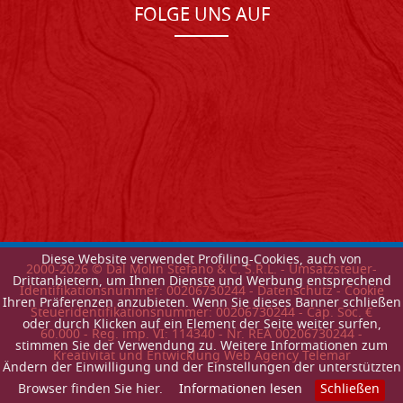
FOLGE UNS AUF
Diese Website verwendet Profiling-Cookies, auch von
2000-
2026
© Dal Molin Stefano & C. S.R.L. - Umsatzsteuer-
Drittanbietern, um Ihnen Dienste und Werbung entsprechend
Identifikationsnummer: 00206730244 -
Datenschutz
-
Cookie
Ihren Präferenzen anzubieten. Wenn Sie dieses Banner schließen
Steueridentifikationsnummer: 00206730244 - Cap. Soc. €
oder durch Klicken auf ein Element der Seite weiter surfen,
60.000 - Reg. imp. VI: 114340 - Nr. REA 00206730244 -
stimmen Sie der Verwendung zu. Weitere Informationen zum
Kreativitat und Entwicklung Web Agency Telemar
Ändern der Einwilligung und der Einstellungen der unterstützten
Browser finden Sie hier.
Informationen lesen
Schließen