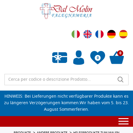
0
0
Wunschliste leeren
HINWEIS: Bei Lieferungen nicht verfügbarer Produkte kann es
zu längeren Verzögerungen kommen.Wir haben vom 5. bis 23.
August Sommerferien.
Togg
navi