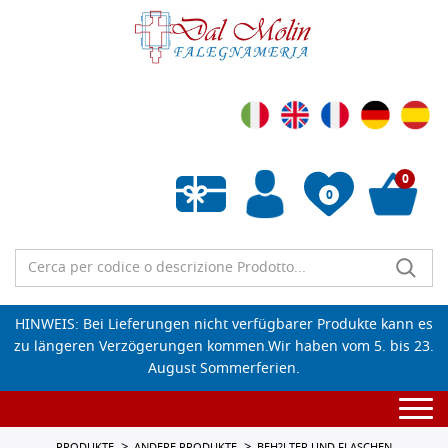
0
0
Wunschliste leeren
HINWEIS: Bei Lieferungen nicht verfügbarer Produkte kann es
zu längeren Verzögerungen kommen.Wir haben vom 5. bis 23.
August Sommerferien.
Togg
navi