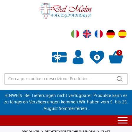
0
0
Wunschliste leeren
HINWEIS: Bei Lieferungen nicht verfügbarer Produkte kann es
zu längeren Verzögerungen kommen.Wir haben vom 5. bis 23.
August Sommerferien.
Togg
navi