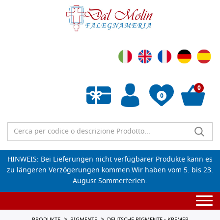
0
0
Wunschliste leeren
HINWEIS: Bei Lieferungen nicht verfügbarer Produkte kann es
zu längeren Verzögerungen kommen.Wir haben vom 5. bis 23.
August Sommerferien.
Togg
navi