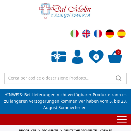
0
0
Wunschliste leeren
HINWEIS: Bei Lieferungen nicht verfügbarer Produkte kann es
zu längeren Verzögerungen kommen.Wir haben vom 5. bis 23.
August Sommerferien.
Togg
navi