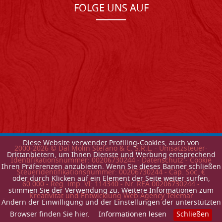
FOLGE UNS AUF
Diese Website verwendet Profiling-Cookies, auch von
2000-
2026
© Dal Molin Stefano & C. S.R.L. - Umsatzsteuer-
Drittanbietern, um Ihnen Dienste und Werbung entsprechend
Identifikationsnummer: 00206730244 -
Datenschutz
-
Cookie
Ihren Präferenzen anzubieten. Wenn Sie dieses Banner schließen
Steueridentifikationsnummer: 00206730244 - Cap. Soc. €
oder durch Klicken auf ein Element der Seite weiter surfen,
60.000 - Reg. imp. VI: 114340 - Nr. REA 00206730244 -
stimmen Sie der Verwendung zu. Weitere Informationen zum
Kreativitat und Entwicklung Web Agency Telemar
Ändern der Einwilligung und der Einstellungen der unterstützten
Browser finden Sie hier.
Informationen lesen
Schließen