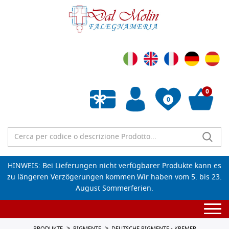
0
0
Wunschliste leeren
HINWEIS: Bei Lieferungen nicht verfügbarer Produkte kann es
zu längeren Verzögerungen kommen.Wir haben vom 5. bis 23.
August Sommerferien.
Togg
navi