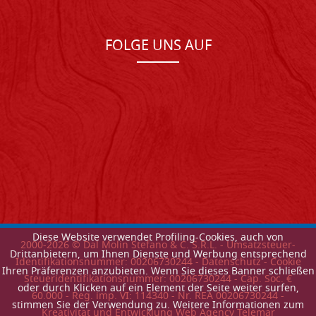
FOLGE UNS AUF
Diese Website verwendet Profiling-Cookies, auch von
2000-
2026
© Dal Molin Stefano & C. S.R.L. - Umsatzsteuer-
Drittanbietern, um Ihnen Dienste und Werbung entsprechend
Identifikationsnummer: 00206730244 -
Datenschutz
-
Cookie
Ihren Präferenzen anzubieten. Wenn Sie dieses Banner schließen
Steueridentifikationsnummer: 00206730244 - Cap. Soc. €
oder durch Klicken auf ein Element der Seite weiter surfen,
60.000 - Reg. imp. VI: 114340 - Nr. REA 00206730244 -
stimmen Sie der Verwendung zu. Weitere Informationen zum
Kreativitat und Entwicklung Web Agency Telemar