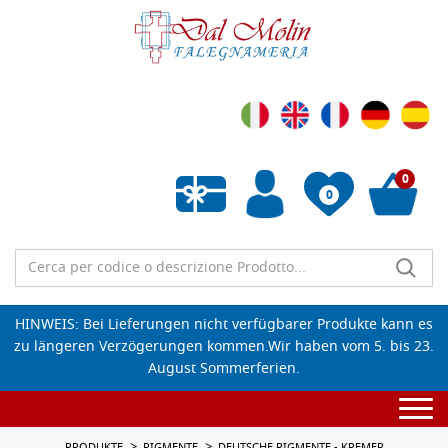
0
0
Wunschliste leeren
HINWEIS: Bei Lieferungen nicht verfügbarer Produkte kann es
zu längeren Verzögerungen kommen.Wir haben vom 5. bis 23.
August Sommerferien.
Togg
navi