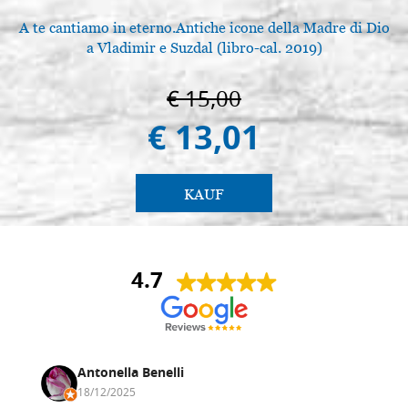
A te cantiamo in eterno.Antiche icone della Madre di Dio
a Vladimir e Suzdal (libro-cal. 2019)
€ 15,00
€ 13,01
KAUF
4.7
Antonella Benelli
18/12/2025