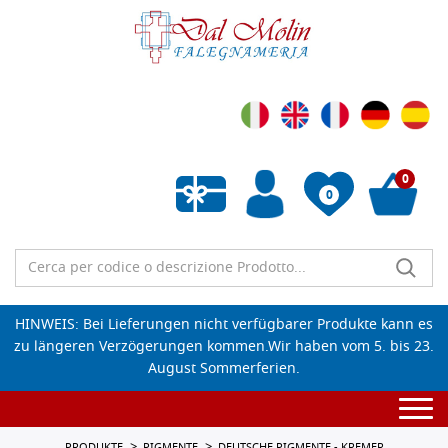
0
0
Wunschliste leeren
HINWEIS: Bei Lieferungen nicht verfügbarer Produkte kann es
zu längeren Verzögerungen kommen.Wir haben vom 5. bis 23.
August Sommerferien.
Togg
navi