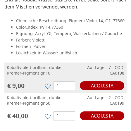
Enthält Kobalt. Wasserbasierte Farbe sollte sofort nach
dem Mischen verwendet werden.
Chemische Beschreibung:
Pigment Violet 14, C.I. 77360
ColorIndex:
PV 14.77360
Eignung:
Acryl, Öl, Tempera, Wasserfarben / Gouache
Farben:
Violett
Formen:
Pulver
Löslichkeit in Wasser:
unlöslich
Kobaltviolett brillant, dunkel,
Auf Lager: 7 - COD.
Kremer-Pigment gr.10
CA0198
€ 9,00
ACQUISTA
Kobaltviolett brillant, dunkel,
Auf Lager: 2 - COD.
Kremer-Pigment gr.50
CA0199
€ 40,00
ACQUISTA