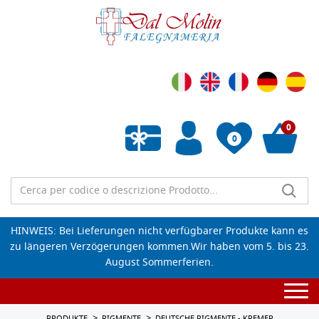
0
0
Wunschliste leeren
HINWEIS: Bei Lieferungen nicht verfügbarer Produkte kann es
zu längeren Verzögerungen kommen.Wir haben vom 5. bis 23.
August Sommerferien.
Togg
navi