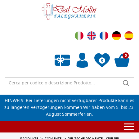
0
0
Wunschliste leeren
HINWEIS: Bei Lieferungen nicht verfügbarer Produkte kann es
zu längeren Verzögerungen kommen.Wir haben vom 5. bis 23.
August Sommerferien.
Togg
navi