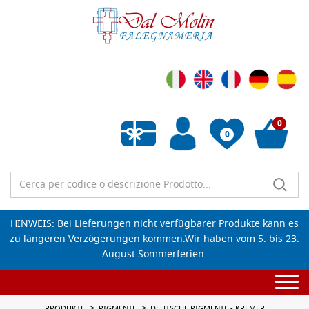
0
0
Wunschliste leeren
HINWEIS: Bei Lieferungen nicht verfügbarer Produkte kann es
zu längeren Verzögerungen kommen.Wir haben vom 5. bis 23.
August Sommerferien.
Togg
navi