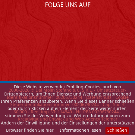
FOLGE UNS AUF
Diese Website verwendet Profiling-Cookies, auch von
2000-
2026
© Dal Molin Stefano & C. S.R.L. - Umsatzsteuer-
Drittanbietern, um Ihnen Dienste und Werbung entsprechend
Identifikationsnummer: 00206730244 -
Datenschutz
-
Cookie
Ihren Präferenzen anzubieten. Wenn Sie dieses Banner schließen
Steueridentifikationsnummer: 00206730244 - Cap. Soc. €
oder durch Klicken auf ein Element der Seite weiter surfen,
60.000 - Reg. imp. VI: 114340 - Nr. REA 00206730244 -
stimmen Sie der Verwendung zu. Weitere Informationen zum
Kreativitat und Entwicklung Web Agency Telemar
Ändern der Einwilligung und der Einstellungen der unterstützten
Browser finden Sie hier.
Informationen lesen
Schließen