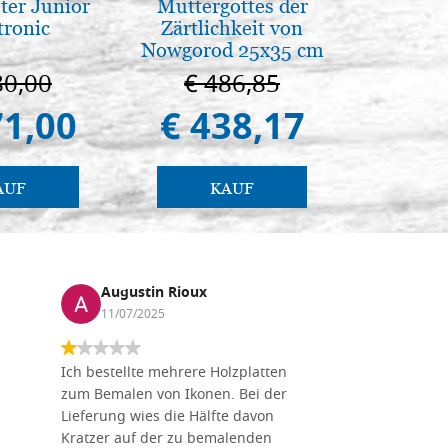
ter Junior
Muttergottes der
Eleganter
tronic
Zärtlichkeit von
Ikone, el
Nowgorod 25x35 cm
80,00
€ 486,85
€ 
71,00
€ 438,17
€ 
AUF
KAUF
Augustin Rioux
Marz
11/07/2025
01/07
Ich bestellte mehrere Holzplatten
Dieses Un
zum Bemalen von Ikonen. Bei der
seiner wun
Lieferung wies die Hälfte davon
Auswahl a
Kratzer auf der zu bemalenden
Besuch we