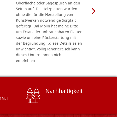
Oberfläche oder Sägespuren an den
Holzplatte
Seiten auf. Die Holzplatten wurden
Werkzeugen
ohne die für die Herstellung von
man alles,
Kunstwerken notwendige Sorgfalt
Ikonenher
gefertigt. Dal Molin hat meine Bitte
benötigt.
um Ersatz der unbrauchbaren Platten
bemalten 
sowie um eine Rückerstattung mit
das Unter
der Begründung, „diese Details seien
diesem The
unwichtig“, völlig ignoriert. Ich kann
sind freun
dieses Unternehmen nicht
geben gern
empfehlen.
Besuch loh
Nachhaltigkeit
E-Mail