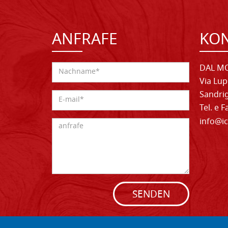
ANFRAFE
KO
DAL MO
Via Lup
Sandrig
Tel. e 
info@ic
SENDEN