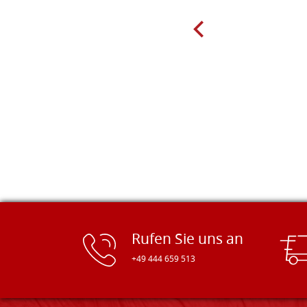
sind preiswert und in vielen Größen
erhältlich. Die Produkte waren zudem
sorgfältig verpackt und wurden
pünktlich geliefert. Herzlichen
Glückwunsch!
Rufen Sie uns an
+49 444 659 513