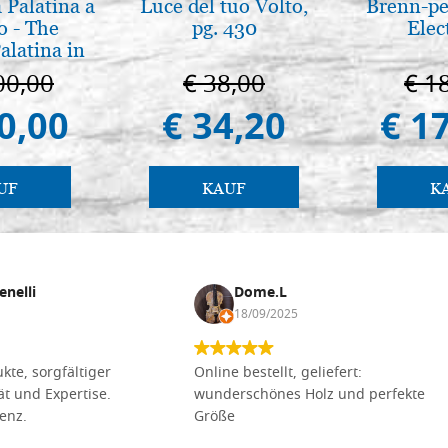
 Palatina a
Luce del tuo Volto,
Brenn-pe
o - The
pg. 430
Elec
alatina in
ermo
00,00
€ 38,00
€ 1
0,00
€ 34,20
€ 1
UF
KAUF
K
enelli
Dome.L
18/09/2025
kte, sorgfältiger
Online bestellt, geliefert:
tät und Expertise.
wunderschönes Holz und perfekte
lenz.
Größe