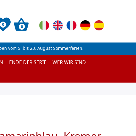
0
0
ben vom 5. bis 23. August Sommerferien.
N
ENDE DER SERIE
WER WIR SIND