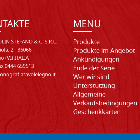
NTAKTE
MENU
Produkte
LIN STEFANO & C. S.R.L.
iola, 2 - 36066
Produkte im Angebot
o (VI) ITALIA
Ankündigungen
Fax 0444 659513
Ende der Serie
onografiatavolelegno.it
Wer wir sind
Unterstutzung
Allgemeine
Verkaufsbedingungen
Geschenkkarten