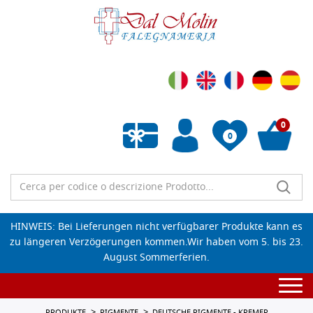
0
0
Wunschliste leeren
HINWEIS: Bei Lieferungen nicht verfügbarer Produkte kann es
zu längeren Verzögerungen kommen.Wir haben vom 5. bis 23.
August Sommerferien.
Togg
navi