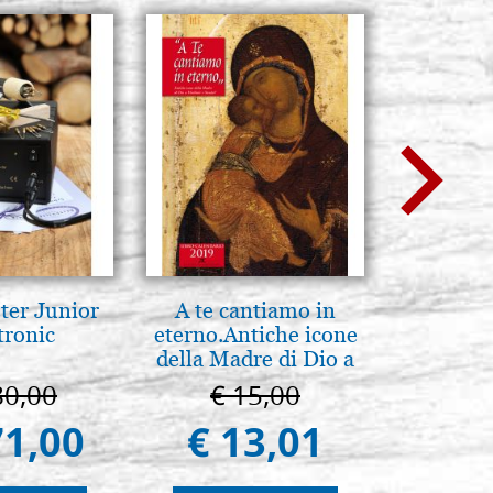
ter Junior
A te cantiamo in
Luce del
tronic
eterno.Antiche icone
pg
della Madre di Dio a
Vladimir e Suzdal
80,00
€ 15,00
€ 
(libro-cal. 2019)
71,00
€ 13,01
€ 