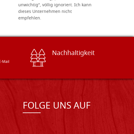
unwichtig“, völlig ignoriert. Ich kann
sind freun
dieses Unternehmen nicht
geben gern
empfehlen.
Besuch loh
Nachhaltigkeit
E-Mail
FOLGE UNS AUF