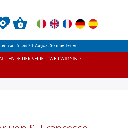
0
0
ben vom 5. bis 23. August Sommerferien.
N
ENDE DER SERIE
WER WIR SIND