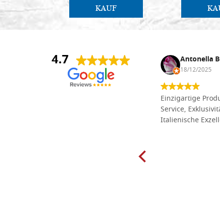
KAUF
KA
4.7
Anna Maria Negri
Antonella B
17/02/2025
18/12/2025
Die Massivholzbretter aus
Einzigartige Produ
Lindenholz, die ich online im gut
Service, Exklusivi
sortierten Tischlereigeschäft Dal
Italienische Exzel
Molin zum Schnitzen bestellt habe,
sind preiswert und in vielen Größen
erhältlich. Die Produkte waren zudem
sorgfältig verpackt und wurden
pünktlich geliefert. Herzlichen
Glückwunsch!