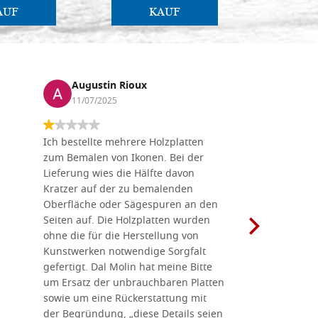
AUF
KAUF
Augustin Rioux
Marz
11/07/2025
01/07
Ich bestellte mehrere Holzplatten
Dieses Un
zum Bemalen von Ikonen. Bei der
seiner wun
Lieferung wies die Hälfte davon
Auswahl a
Kratzer auf der zu bemalenden
Besuch we
Oberfläche oder Sägespuren an den
Holzplatte
Seiten auf. Die Holzplatten wurden
Werkzeugen
ohne die für die Herstellung von
man alles,
Kunstwerken notwendige Sorgfalt
Ikonenher
gefertigt. Dal Molin hat meine Bitte
benötigt.
um Ersatz der unbrauchbaren Platten
bemalten 
sowie um eine Rückerstattung mit
das Unter
der Begründung, „diese Details seien
diesem The