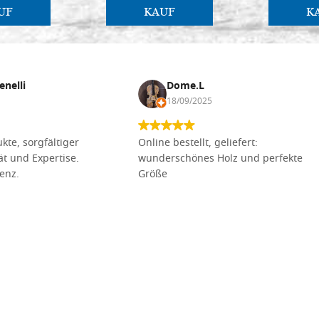
UF
KAUF
K
enelli
Dome.L
18/09/2025
kte, sorgfältiger
Online bestellt, geliefert:
tät und Expertise.
wunderschönes Holz und perfekte
lenz.
Größe