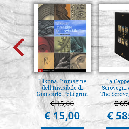
L'ikona. Immagine
La Cappe
dell'Invisibile di
Scrovegni 
Giancarlo Pellegrini
The Scrove
in P
€ 15,00
€ 65
€ 15,00
€ 58