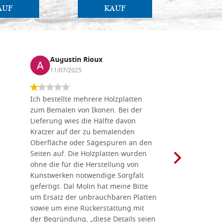
AUF
KAUF
Augustin Rioux
Marz
11/07/2025
01/07
Ich bestellte mehrere Holzplatten
Dieses Un
zum Bemalen von Ikonen. Bei der
seiner wun
Lieferung wies die Hälfte davon
Auswahl a
Kratzer auf der zu bemalenden
Besuch we
Oberfläche oder Sägespuren an den
Holzplatte
Seiten auf. Die Holzplatten wurden
Werkzeugen
ohne die für die Herstellung von
man alles,
Kunstwerken notwendige Sorgfalt
Ikonenher
gefertigt. Dal Molin hat meine Bitte
benötigt.
um Ersatz der unbrauchbaren Platten
bemalten 
sowie um eine Rückerstattung mit
das Unter
der Begründung, „diese Details seien
diesem The