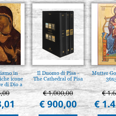
tiamo in
Il Duomo di Pisa -
Mutter Got
iche icone
The Cathedral of Pisa
36x
e di Dio a
 e Suzdal
5,00
€ 1.000,00
€ 1.
al. 2019)
3,01
€ 900,00
€ 1.