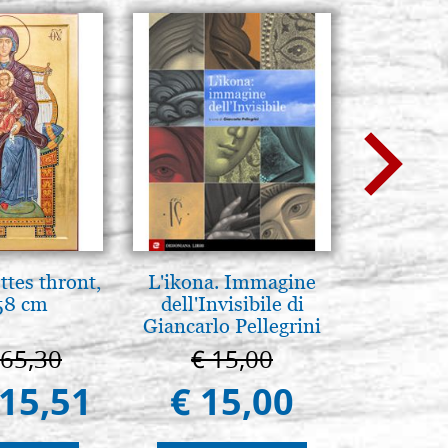
tes thront,
L'ikona. Immagine
L'uomo d
58 cm
dell'Invisibile di
Una s
Giancarlo Pellegrini
immagini
665,30
€ 15,00
€ 1
415,51
€ 15,00
€ 