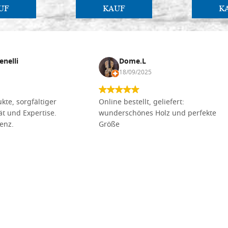
UF
KAUF
K
enelli
Dome.L
18/09/2025
kte, sorgfältiger
Online bestellt, geliefert:
tät und Expertise.
wunderschönes Holz und perfekte
lenz.
Größe