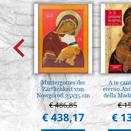
Muttergottes der
A te can
Zärtlichkeit von
eterno.Ant
Nowgorod 25x35 cm
della Madr
Vladimir
€ 486,85
€ 1
(libro-c
€ 438,17
€ 1