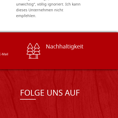
unwichtig“, völlig ignoriert. Ich kann
sind freun
dieses Unternehmen nicht
geben gern
empfehlen.
Besuch loh
Nachhaltigkeit
E-Mail
FOLGE UNS AUF