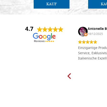
KAUF
KA
4.7
Anna Maria Negri
Antonella B
17/02/2025
18/12/2025
Die Massivholzbretter aus
Einzigartige Produ
Lindenholz, die ich online im gut
Service, Exklusivi
sortierten Tischlereigeschäft Dal
Italienische Exzel
Molin zum Schnitzen bestellt habe,
sind preiswert und in vielen Größen
erhältlich. Die Produkte waren zudem
sorgfältig verpackt und wurden
pünktlich geliefert. Herzlichen
Glückwunsch!