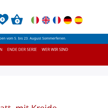
0
0
ben vom 5. bis 23. August Sommerferien.
N
ENDE DER SERIE
WER WIR SIND