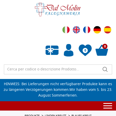
0
0
Wunschliste leeren
HINWEIS: Bei Lieferungen nicht verfügbarer Produkte kann es
zu längeren Verzögerungen kommen.Wir haben vom 5. bis 23.
August Sommerferien.
Togg
navi