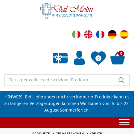
0
0
Wunschliste leeren
HINWEIS: Bei Lieferungen nicht verfügbarer Produkte kann es
zu längeren Verzögerungen kommen.Wir haben vom 5. bis 23.
August Sommerferien.
Togg
navi