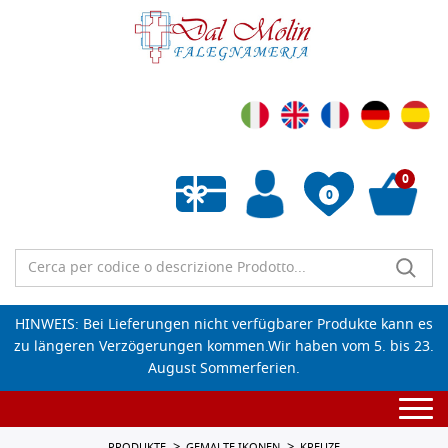
0
0
Wunschliste leeren
HINWEIS: Bei Lieferungen nicht verfügbarer Produkte kann es
zu längeren Verzögerungen kommen.Wir haben vom 5. bis 23.
August Sommerferien.
Togg
navi