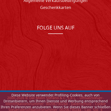
Allgemeine Verkaufsbedingungen
Geschenkkarten
FOLGE UNS AUF
Diese Website verwendet Profiling-Cookies, auch von
2000-
2026
© Dal Molin Stefano & C. S.R.L. - Umsatzsteuer-
Drittanbietern, um Ihnen Dienste und Werbung entsprechend
Identifikationsnummer: 00206730244 -
Datenschutz
-
Cookie
Ihren Präferenzen anzubieten. Wenn Sie dieses Banner schließen
Steueridentifikationsnummer: 00206730244 - Cap. Soc. €