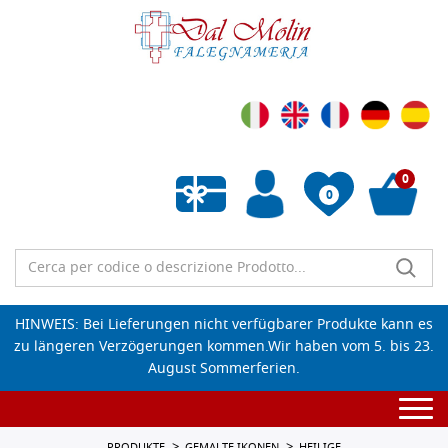
0
0
Wunschliste leeren
HINWEIS: Bei Lieferungen nicht verfügbarer Produkte kann es
zu längeren Verzögerungen kommen.Wir haben vom 5. bis 23.
August Sommerferien.
Togg
navi