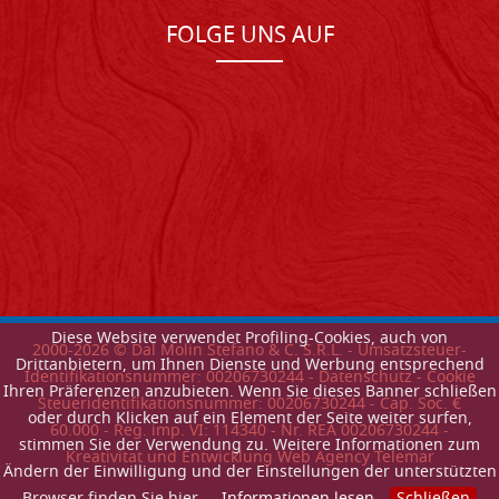
FOLGE UNS AUF
Diese Website verwendet Profiling-Cookies, auch von
2000-
2026
© Dal Molin Stefano & C. S.R.L. - Umsatzsteuer-
Drittanbietern, um Ihnen Dienste und Werbung entsprechend
Identifikationsnummer: 00206730244 -
Datenschutz
-
Cookie
Ihren Präferenzen anzubieten. Wenn Sie dieses Banner schließen
Steueridentifikationsnummer: 00206730244 - Cap. Soc. €
oder durch Klicken auf ein Element der Seite weiter surfen,
60.000 - Reg. imp. VI: 114340 - Nr. REA 00206730244 -
stimmen Sie der Verwendung zu. Weitere Informationen zum
Kreativitat und Entwicklung Web Agency Telemar
Ändern der Einwilligung und der Einstellungen der unterstützten