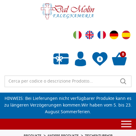
0
0
Wunschliste leeren
HINWEIS: Bei Lieferungen nicht verfügbarer Produkte kann es
zu längeren Verzögerungen kommen.Wir haben vom 5. bis 23.
August Sommerferien.
Togg
navi