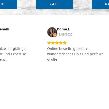
UF
KAUF
K
enelli
Dome.L
18/09/2025
kte, sorgfältiger
Online bestellt, geliefert:
tät und Expertise.
wunderschönes Holz und perfekte
lenz.
Größe