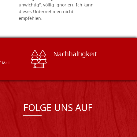
unwichtig“, völlig ignoriert. Ich kann
sind freun
dieses Unternehmen nicht
geben gern
empfehlen.
Besuch loh
Nachhaltigkeit
E-Mail
FOLGE UNS AUF