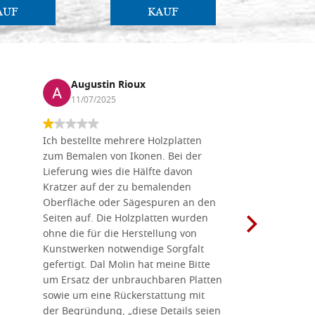
AUF
KAUF
Augustin Rioux
Marz
11/07/2025
01/07
Ich bestellte mehrere Holzplatten
Dieses Un
zum Bemalen von Ikonen. Bei der
seiner wun
Lieferung wies die Hälfte davon
Auswahl a
Kratzer auf der zu bemalenden
Besuch we
Oberfläche oder Sägespuren an den
Holzplatte
Seiten auf. Die Holzplatten wurden
Werkzeugen
ohne die für die Herstellung von
man alles,
Kunstwerken notwendige Sorgfalt
Ikonenher
gefertigt. Dal Molin hat meine Bitte
benötigt.
um Ersatz der unbrauchbaren Platten
bemalten 
sowie um eine Rückerstattung mit
das Unter
der Begründung, „diese Details seien
diesem The