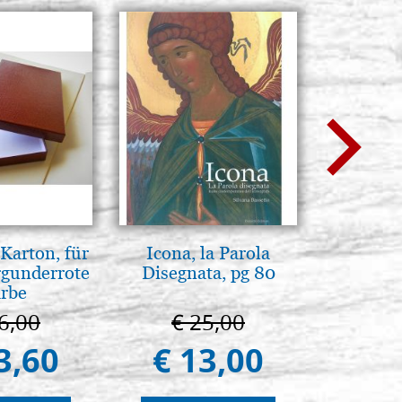
Karton, für
Icona, la Parola
L'uomo d
rgunderrote
Disegnata, pg 80
Una s
rbe
immagini
6,00
€ 25,00
€ 1
3,60
€ 13,00
€ 