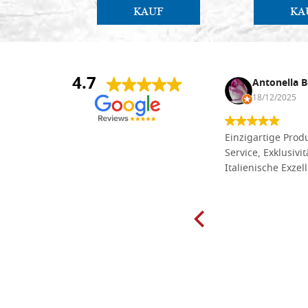
KAUF
KA
4.7
Anna Maria Negri
Antonella B
17/02/2025
18/12/2025
Die Massivholzbretter aus
Einzigartige Produ
Lindenholz, die ich online im gut
Service, Exklusivi
sortierten Tischlereigeschäft Dal
Italienische Exzel
Molin zum Schnitzen bestellt habe,
sind preiswert und in vielen Größen
erhältlich. Die Produkte waren zudem
sorgfältig verpackt und wurden
pünktlich geliefert. Herzlichen
Glückwunsch!