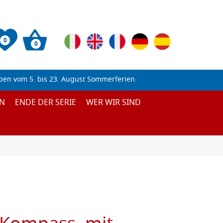
0
0
ben vom 5. bis 23. August Sommerferien.
N
ENDE DER SERIE
WER WIR SIND