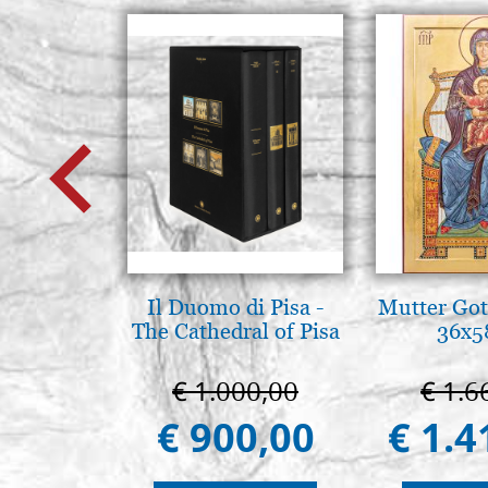
Il Duomo di Pisa -
Mutter Got
The Cathedral of Pisa
36x5
€ 1.000,00
€ 1.6
€ 900,00
€ 1.4