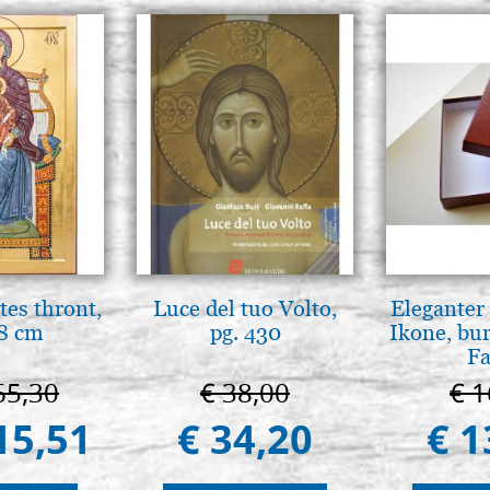
tes thront,
Luce del tuo Volto,
Eleganter 
8 cm
pg. 430
Ikone, bu
Fa
65,30
€ 38,00
€ 1
15,51
€ 34,20
€ 1