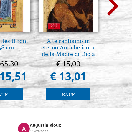
tes thront,
A te cantiamo in
Eleganter
58 cm
eterno.Antiche icone
Ikone, b
della Madre di Dio a
F
Vladimir e Suzdal
665,30
€ 15,00
€ 
(libro-cal. 2019)
415,51
€ 13,01
€ 
AUF
KAUF
Augustin Rioux
Marz
11/07/2025
01/07