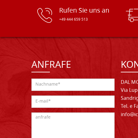
Rufen Sie uns an
+49 444 659 513
ANFRAFE
KO
DAL MO
Via Lup
Sandrig
Tel. e 
info@ic