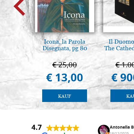
Icona, la Parola
Il Duomo 
Disegnata, pg 80
The Cathed
€ 25,00
€ 1.0
€ 13,00
€ 90
KAUF
KA
4.7
Anna Maria Negri
Antonella B
17/02/2025
18/12/2025