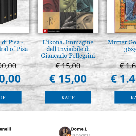
di Pisa -
L'ikona. Immagine
Mutter Got
ral of Pisa
dell'Invisibile di
36x
Giancarlo Pellegrini
00,00
€ 15,00
€ 1.
0,00
€ 15,00
€ 1.
UF
KAUF
K
enelli
Dome.L
18/09/2025