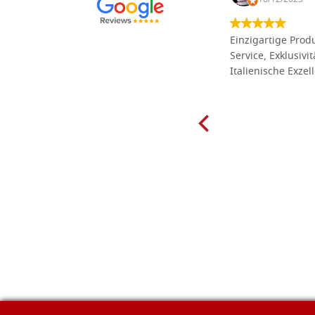
Die Massivholzbretter aus
Einzigartige Produ
Lindenholz, die ich online im gut
Service, Exklusivi
sortierten Tischlereigeschäft Dal
Italienische Exzel
Molin zum Schnitzen bestellt habe,
sind preiswert und in vielen Größen
erhältlich. Die Produkte waren zudem
sorgfältig verpackt und wurden
pünktlich geliefert. Herzlichen
Glückwunsch!