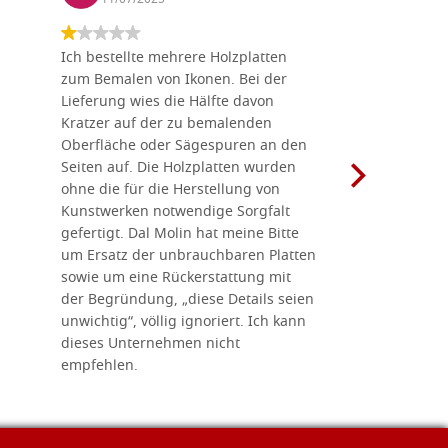
Ich bestellte mehrere Holzplatten
Dieses Un
zum Bemalen von Ikonen. Bei der
seiner wun
Lieferung wies die Hälfte davon
Auswahl a
Kratzer auf der zu bemalenden
Besuch we
Oberfläche oder Sägespuren an den
Holzplatte
Seiten auf. Die Holzplatten wurden
Werkzeugen
ohne die für die Herstellung von
man alles,
Kunstwerken notwendige Sorgfalt
Ikonenher
gefertigt. Dal Molin hat meine Bitte
benötigt.
um Ersatz der unbrauchbaren Platten
bemalten 
sowie um eine Rückerstattung mit
das Unter
der Begründung, „diese Details seien
diesem The
unwichtig“, völlig ignoriert. Ich kann
sind freun
dieses Unternehmen nicht
geben gern
empfehlen.
Besuch loh