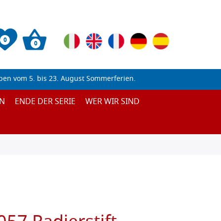
0
0
ben vom 5. bis 23. August Sommerferien.
N
ENDE DER SERIE
WER WIR SIND